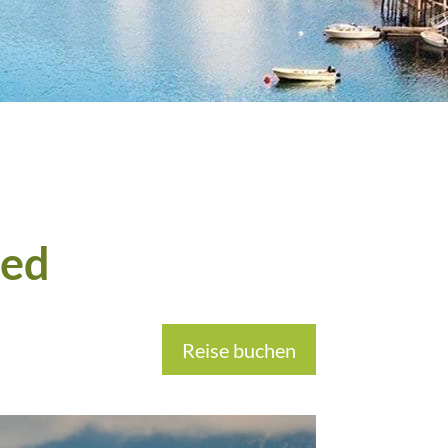
led
Reise buchen