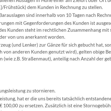
fallenen Auslagen in Höhe einer am Zielort oder Ort 
1]
/Frühstück) dem Kunden in Rechnung zu stellen.
Barauslagen sind innerhalb von 10 Tagen nach Rechn
ungen mit Gegenforderungen des Kunden ist ausgeschl
des Kunden steht im rechtlichen Zusammenhang mit s
t oder von uns anerkannt worden.
rzeug (und Lenker) zur Gänze für sich gebucht hat, s
ch von anderen Kunden genutzt wird), gelten obige 
 (wie z.B. Straßenmaut), anteilig nach Anzahl der ge
ungsleistung zu stornieren.
istung, hat er die uns bereits tatsächlich entstanden
 100,00 zu ersetzen. Zusätzlich ist eine Stornogebü